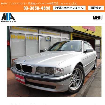
BMW・アルファロメオ・正規輸入ディーラー車専門店 モトーレン足立
03-3850-4898
お問い合わせフォーム
買取査定
MENU
HOME
>
ブログ一覧
> 東京都江戸川区Ｔ様 ＢＭＷ７４０Ｍスポご契約有り難うございます