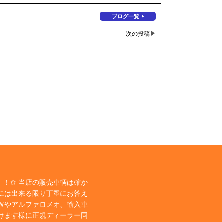
ブログ一覧
次の投稿
！✩ 当店の販売車輌は確か
には出来る限り丁寧にお答え
Ｗやアルファロメオ、輸入車
けます様に正規ディーラー同