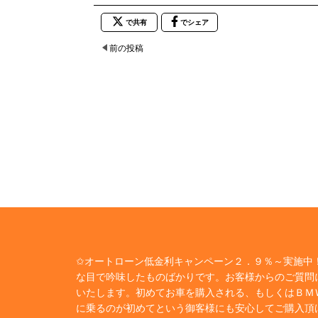
で共有
でシェア
前の投稿
✩オートローン低金利キャンペーン２．９％～実施中！
な目で吟味したものばかりです。お客様からのご質問
いたします。初めてお車を購入される、もしくはＢＭ
に乗るのが初めてという御客様にも安心してご購入頂