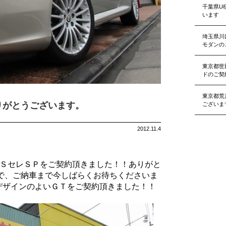
千葉県U
います
埼玉県川
モダンの
東京都世
ドのご契
東京都荒
りがとうございます。
ございま
2012.11.4
ＴＳセレＳＰをご契約頂きました！！ありがと
で、ご納車まで今しばらくお待ちくださいま
 デザインのよいＧＴをご契約頂きました！！