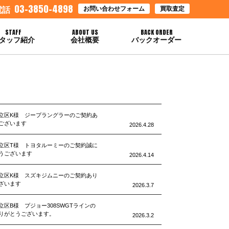
03-3850-4898
お問い合わせフォーム
買取査定
電話
STAFF
ABOUT US
BACK ORDER
タッフ紹介
会社概要
バックオーダー
立区K様 ジープラングラーのご契約あ
ございます
2026.4.28
立区T様 トヨタルーミーのご契約誠に
うございます
2026.4.14
立区K様 スズキジムニーのご契約あり
ざいます
2026.3.7
立区B様 プジョー308SWGTラインの
りがとうございます。
2026.3.2