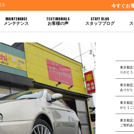
足立
今すぐお
MAINTENANCE
TESTIMONIALS
STAFF BLOG
メンテナンス
お客様の声
スタッフブログ
ス
東京都足
りがとう
東京都足
ありがと
東京都足
がとうご
東京都足
ご契約あ