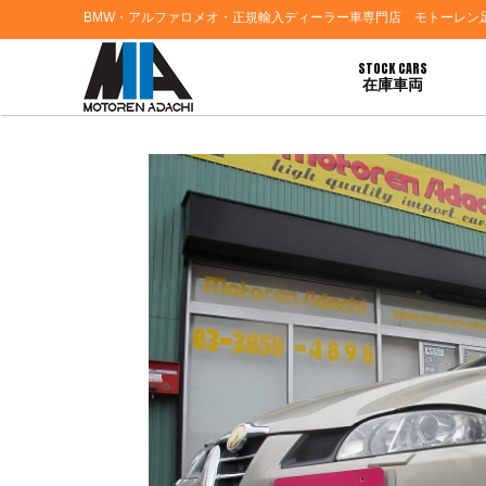
BMW・アルファロメオ・正規輸入ディーラー車専門店 モトーレン
STOCK CARS
在庫車両
HOME
>
ブログ一覧
> 東京都江戸川区Ｇ様 ご契約誠にありがとうございます。