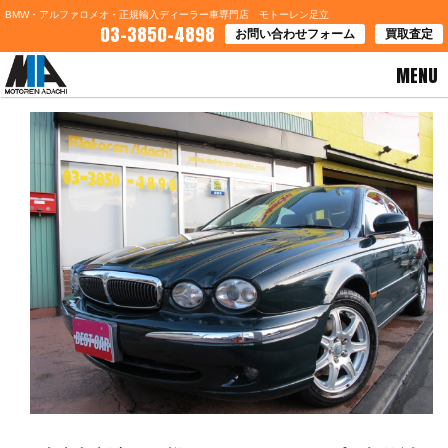
BMW・アルファロメオ・正規輸入ディーラー車専門店 モトーレン足立
03-3850-4898
お問い合わせフォーム
買取査定
MENU
HOME
>
ブログ一覧
> 東京都新宿区Ｓ様 ジャガーＸタイプご契約誠に有り難う御座います