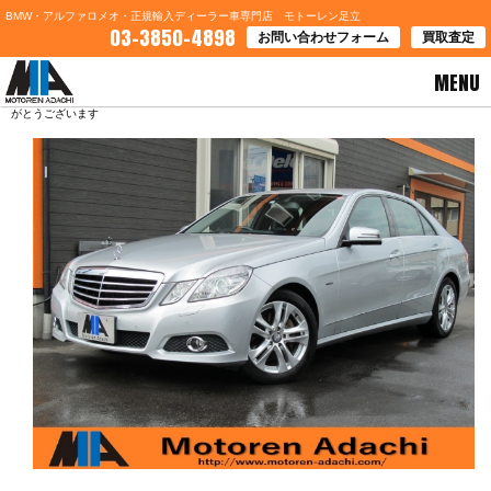
BMW・アルファロメオ・正規輸入ディーラー車専門店 モトーレン足立
03-3850-4898
お問い合わせフォーム
買取査定
MENU
HOME
>
ブログ一覧
> 東京都大田区Ｓ様 メルセデスベンツ Ｅ３５０ブルーテックご契約あり
がとうございます