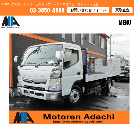
BMW・アルファロメオ・正規輸入ディーラー車専門店 モトーレン足立
03-3850-4898
お問い合わせフォーム
買取査定
MENU
HOME
>
ブログ一覧
> 東京都大田区Ｅ様 キャンター積載車おご契約ありがとうございます