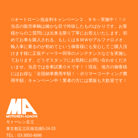
✩オートローン低金利キャンペーン２．９％～実施中！！✩
当店の販売車輌は確かな目で吟味したものばかりです。お客
様からのご質問には出来る限り丁寧にお答えいたします。初
めてお車を購入される、もしくはＢＭＷやアルファロメオ、
輸入車に乗るのが初めてという御客様にも安心してご購入頂
けます様に正規ディーラー同等のメンテナンスなどを実施し
ております。どうぞスタッフにお気軽にお問い合わせくださ
いませ。当店では全車試乗ＯＫです！！現在、地方の御客様
にはお得な「全国納車費用半額！・ポリマーコーティング費
用半額」キャンペーン中！業者の方には業販も大歓迎です！
モトーレン足立
東京都足立区南花畑5-24-33
TEL：03-3850-4898