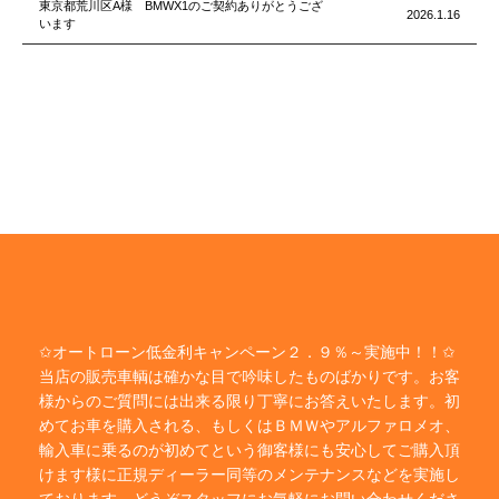
東京都荒川区A様 BMWX1のご契約ありがとうござ
2026.1.16
います
✩オートローン低金利キャンペーン２．９％～実施中！！✩
当店の販売車輌は確かな目で吟味したものばかりです。お客
様からのご質問には出来る限り丁寧にお答えいたします。初
めてお車を購入される、もしくはＢＭＷやアルファロメオ、
輸入車に乗るのが初めてという御客様にも安心してご購入頂
けます様に正規ディーラー同等のメンテナンスなどを実施し