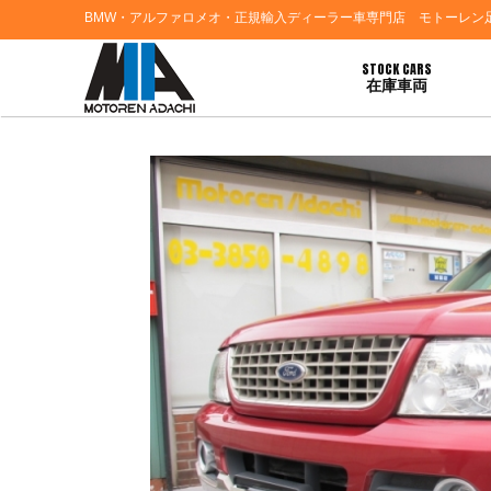
BMW・アルファロメオ・正規輸入ディーラー車専門店 モトーレン
STOCK CARS
在庫車両
HOME
>
ブログ一覧
> 愛知県名古屋市Ｍ様 フォードエクスプローラーのご契約