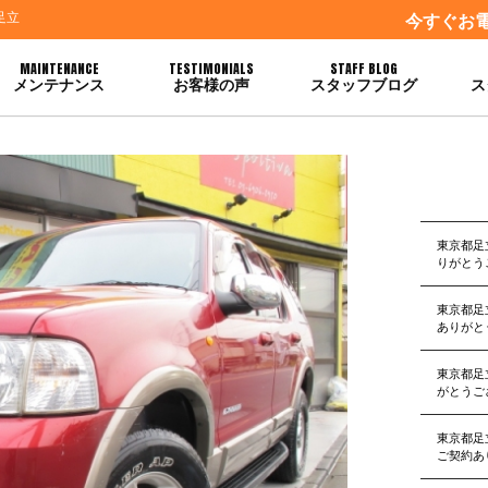
足立
今すぐお
MAINTENANCE
TESTIMONIALS
STAFF BLOG
メンテナンス
お客様の声
スタッフブログ
ス
ありがとうございました
東京都足
りがとう
東京都足
ありがと
東京都足
がとうご
東京都足
ご契約あ