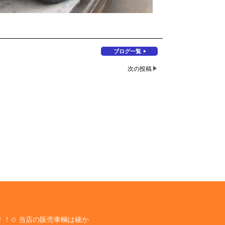
ブログ一覧
次の投稿
！✩ 当店の販売車輌は確か