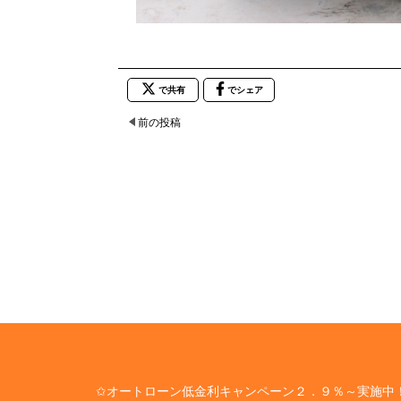
で共有
でシェア
前の投稿
✩オートローン低金利キャンペーン２．９％～実施中！