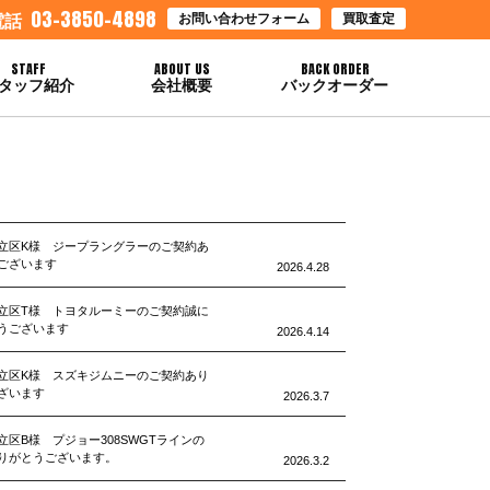
03-3850-4898
お問い合わせフォーム
買取査定
電話
STAFF
ABOUT US
BACK ORDER
タッフ紹介
会社概要
バックオーダー
立区K様 ジープラングラーのご契約あ
ございます
2026.4.28
立区T様 トヨタルーミーのご契約誠に
うございます
2026.4.14
立区K様 スズキジムニーのご契約あり
ざいます
2026.3.7
立区B様 プジョー308SWGTラインの
りがとうございます。
2026.3.2