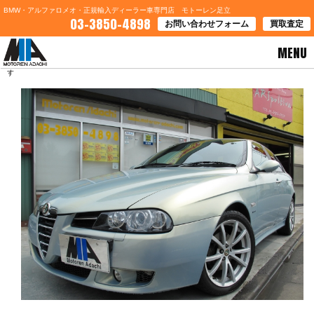
BMW・アルファロメオ・正規輸入ディーラー車専門店 モトーレン足立
03-3850-4898
お問い合わせフォーム
買取査定
MENU
HOME
>
ブログ一覧
> 広島県Ｂ様 アルファロメオ１５６ＴＩご契約誠にありがとうございま
す