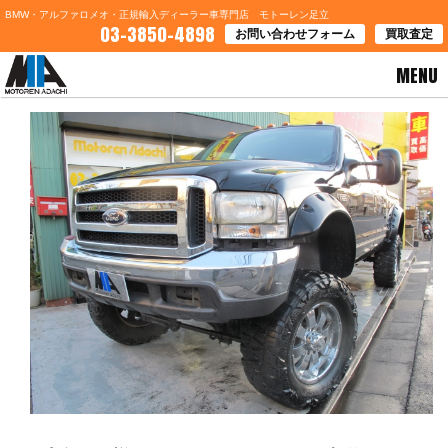
BMW・アルファロメオ・正規輸入ディーラー車専門店 モトーレン足立
03-3850-4898
お問い合わせフォーム
買取査定
MENU
HOME
>
ブログ一覧
> 岐阜県Ｓ様 フォードＦ－２５０ご契約ありがとうございます