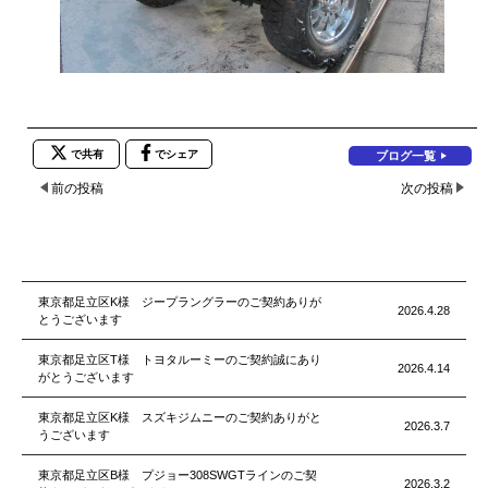
で共有
でシェア
ブログ一覧
前の投稿
次の投稿
東京都足立区K様 ジープラングラーのご契約ありが
2026.4.28
とうございます
東京都足立区T様 トヨタルーミーのご契約誠にあり
2026.4.14
がとうございます
東京都足立区K様 スズキジムニーのご契約ありがと
2026.3.7
うございます
東京都足立区B様 プジョー308SWGTラインのご契
2026.3.2