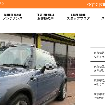
足立
今すぐお
MAINTENANCE
TESTIMONIALS
STAFF BLOG
メンテナンス
お客様の声
スタッフブログ
ス
契約を頂きました
東京都足
りがとう
東京都足
ありがと
東京都足
がとうご
東京都足
ご契約あ