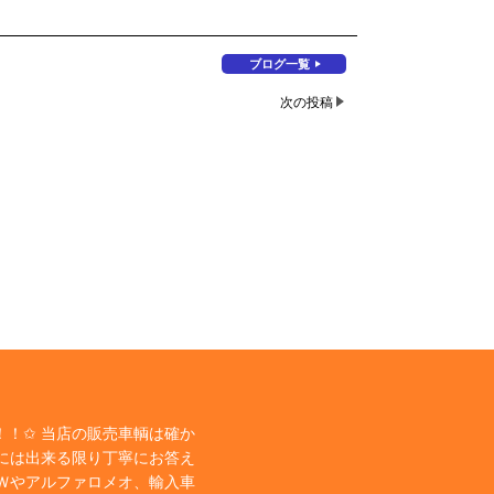
ブログ一覧
次の投稿
！✩ 当店の販売車輌は確か
には出来る限り丁寧にお答え
Ｗやアルファロメオ、輸入車