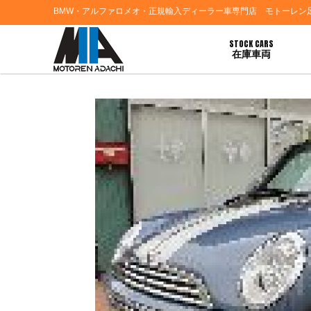
BMW・アルファロメオ・正規輸入ディーラー車専門店 モトーレン
STOCK CARS
在庫車両
HOME
>
ブログ一覧
> 富山県高岡市Ｏ様よりＢＭＷミニクパーコンバーチブルのご