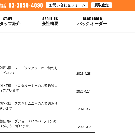
03-3850-4898
お問い合わせフォーム
買取査定
電話
STAFF
ABOUT US
BACK ORDER
タッフ紹介
会社概要
バックオーダー
立区K様 ジープラングラーのご契約あ
ございます
2026.4.28
立区T様 トヨタルーミーのご契約誠に
うございます
2026.4.14
立区K様 スズキジムニーのご契約あり
ざいます
2026.3.7
立区B様 プジョー308SWGTラインの
りがとうございます。
2026.3.2