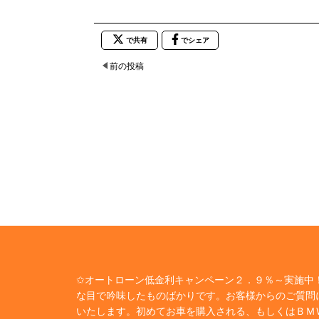
で共有
でシェア
前の投稿
✩オートローン低金利キャンペーン２．９％～実施中！
な目で吟味したものばかりです。お客様からのご質問
いたします。初めてお車を購入される、もしくはＢＭ