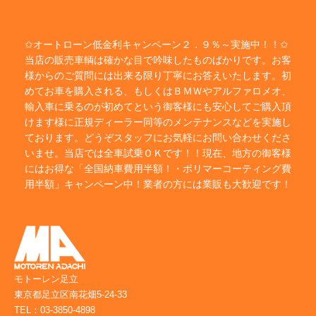
✩オートローン低金利キャンペーン２．９％～実施中！！✩
当店の販売車輌は確かな目で吟味したものばかりです。お客
様からのご質問には出来る限り丁寧にお答えいたします。初
めてお車を購入される、もしくはＢＭＷやアルファロメオ、
輸入車に乗るのが初めてという御客様にも安心してご購入頂
けます様に正規ディーラー同等のメンテナンスなどを実施し
ております。どうぞスタッフにお気軽にお問い合わせくださ
いませ。当店では全車試乗ＯＫです！！現在、地方の御客様
にはお得な「全国納車費用半額！・ポリマーコーティング費
用半額」キャンペーン中！業者の方には業販も大歓迎です！
モトーレン足立
東京都足立区南花畑5-24-33
TEL：03-3850-4898