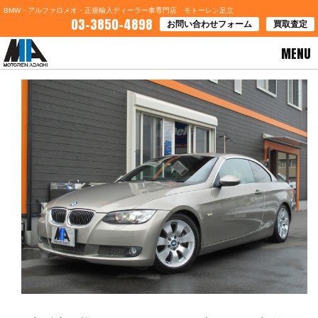
BMW・アルファロメオ・正規輸入ディーラー車専門店 モトーレン足立
03-3850-4898
お問い合わせフォーム
買取査定
MENU
HOME
>
ブログ一覧
> 大阪府Ｍ様 ＢＭＷ３３５カブリオレご契約ありがとうございます