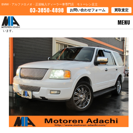
BMW・アルファロメオ・正規輸入ディーラー車専門店 モトーレン足立
03-3850-4898
お問い合わせフォーム
買取査定
MENU
HOME
>
ブログ一覧
> 大阪府Ｍ様 フォードエクスペディションのご契約誠にありがとうござ
います。