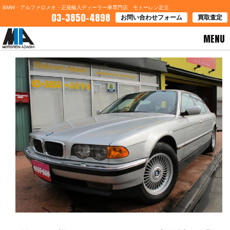
BMW・アルファロメオ・正規輸入ディーラー車専門店 モトーレン足立
03-3850-4898
お問い合わせフォーム
買取査定
MENU
HOME
>
ブログ一覧
> 埼玉県Ｎ様 ＢＭＷ７５０ＩＬご契約誠に有難うございます