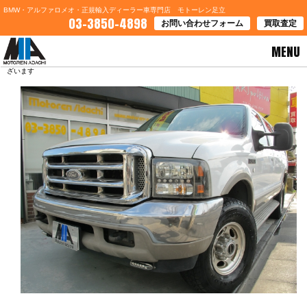
BMW・アルファロメオ・正規輸入ディーラー車専門店 モトーレン足立
03-3850-4898
お問い合わせフォーム
買取査定
MENU
HOME
>
ブログ一覧
> 埼玉県新座市Ｈ様 フォードエクスカージョンご契約誠にありがとうご
ざいます