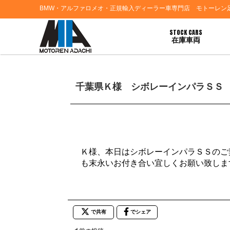
BMW・アルファロメオ・正規輸入ディーラー車専門店 モトーレン
STOCK CARS
在庫車両
HOME
>
ブログ一覧
> 千葉県Ｋ様 シボレーインパラＳＳ ご契約誠にありがとう
千葉県Ｋ様 シボレーインパラＳＳ
Ｋ様、本日はシボレーインパラＳＳのご
も末永いお付き合い宜しくお願い致しま
で共有
でシェア