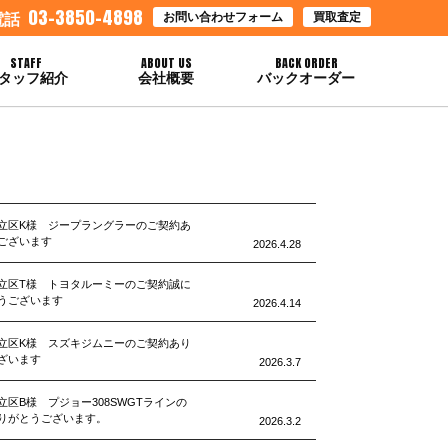
03-3850-4898
お問い合わせフォーム
買取査定
電話
STAFF
ABOUT US
BACK ORDER
タッフ紹介
会社概要
バックオーダー
立区K様 ジープラングラーのご契約あ
ございます
2026.4.28
立区T様 トヨタルーミーのご契約誠に
うございます
2026.4.14
立区K様 スズキジムニーのご契約あり
ざいます
2026.3.7
立区B様 プジョー308SWGTラインの
りがとうございます。
2026.3.2