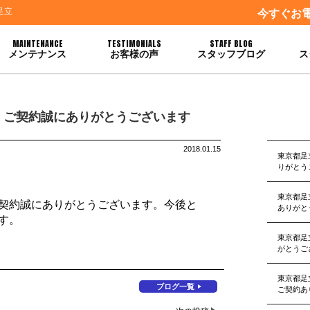
足立
今すぐお
MAINTENANCE
TESTIMONIALS
STAFF BLOG
メンテナンス
お客様の声
スタッフブログ
ス
ございます
 ご契約誠にありがとうございます
2018.01.15
東京都足
りがとう
東京都足
契約誠にありがとうございます。今後と
ありがと
す。
東京都足
がとうご
東京都足
ブログ一覧
ご契約あ