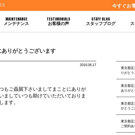
足立
今すぐお
MAINTENANCE
TESTIMONIALS
STAFF BLOG
メンテナンス
お客様の声
スタッフブログ
ス
にありがとうございます
2010.06.17
東京都足
りがとう
東京都足
つもご贔屓下さいましてまことにありが
ありがと
いましていつも助けていただいておりま
します。
東京都足
がとうご
東京都足
ご契約あ