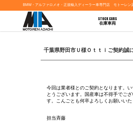
BMW・アルファロメオ・正規輸入ディーラー車専門店 モトーレン
STOCK CARS
在庫車両
HOME
>
ブログ一覧
> 千葉県野田市Ｕ様Ｏｔｔｉご契約誠にありがとうございます
千葉県野田市Ｕ様Ｏｔｔｉご契約誠
今回は業者様とのご契約となります。い
とうございます。国産車は不得手でござ
す。こんごとも何卒よろしくお願いいた
担当斉藤