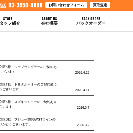
03-3850-4898
お問い合わせフォーム
買取査定
電話
STAFF
ABOUT US
BACK ORDER
タッフ紹介
会社概要
バックオーダー
立区K様 ジープラングラーのご契約あ
ございます
2026.4.28
立区T様 トヨタルーミーのご契約誠に
うございます
2026.4.14
立区K様 スズキジムニーのご契約あり
ざいます
2026.3.7
立区B様 プジョー308SWGTラインの
りがとうございます。
2026.3.2