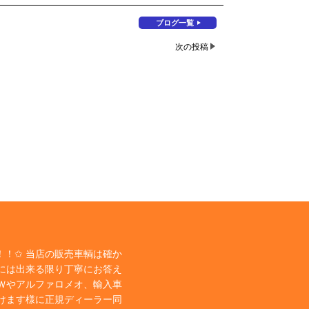
ブログ一覧
次の投稿
！✩ 当店の販売車輌は確か
には出来る限り丁寧にお答え
Ｗやアルファロメオ、輸入車
けます様に正規ディーラー同