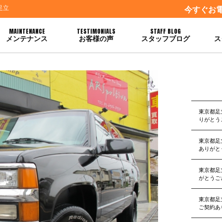
足立
今すぐお
MAINTENANCE
TESTIMONIALS
STAFF BLOG
メンテナンス
お客様の声
スタッフブログ
ス
東京都足
りがとう
東京都足
ありがと
東京都足
がとうご
東京都足
ご契約あ