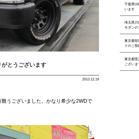
千葉県U
います
埼玉県川
モダンの
東京都世
ドのご契
東京都荒
りがとうございます
ございま
2013.12.19
有難うございました。かなり希少な2WDで