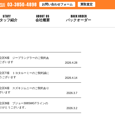
03-3850-4898
お問い合わせフォーム
買取査定
電話
STAFF
ABOUT US
BACK ORDER
タッフ紹介
会社概要
バックオーダー
立区K様 ジープラングラーのご契約あ
ございます
2026.4.28
立区T様 トヨタルーミーのご契約誠に
うございます
2026.4.14
立区K様 スズキジムニーのご契約あり
ざいます
2026.3.7
立区B様 プジョー308SWGTラインの
りがとうございます。
2026.3.2