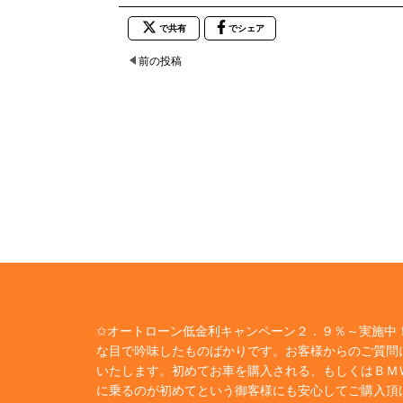
で共有
でシェア
前の投稿
✩オートローン低金利キャンペーン２．９％～実施中！
な目で吟味したものばかりです。お客様からのご質問
いたします。初めてお車を購入される、もしくはＢＭ
に乗るのが初めてという御客様にも安心してご購入頂