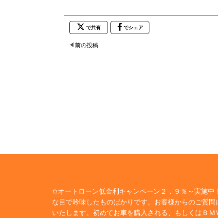
で共有
でシェア
前の投稿
✩オートローン低金利キャンペーン２．９％～実施中！
な目で吟味したものばかりです。お客様からのご質問
いたします。初めてお車を購入される、もしくはＢＭ