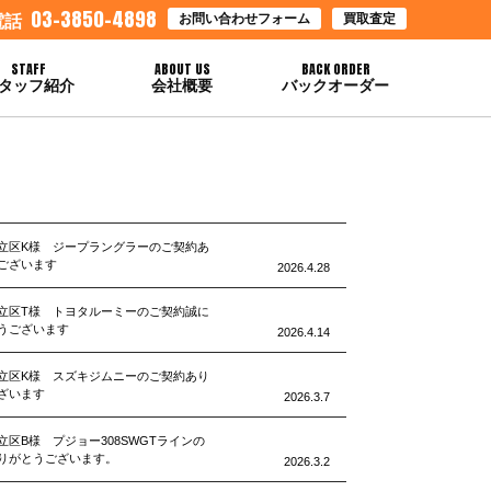
03-3850-4898
お問い合わせフォーム
買取査定
電話
STAFF
ABOUT US
BACK ORDER
タッフ紹介
会社概要
バックオーダー
立区K様 ジープラングラーのご契約あ
ございます
2026.4.28
立区T様 トヨタルーミーのご契約誠に
うございます
2026.4.14
立区K様 スズキジムニーのご契約あり
ざいます
2026.3.7
立区B様 プジョー308SWGTラインの
りがとうございます。
2026.3.2