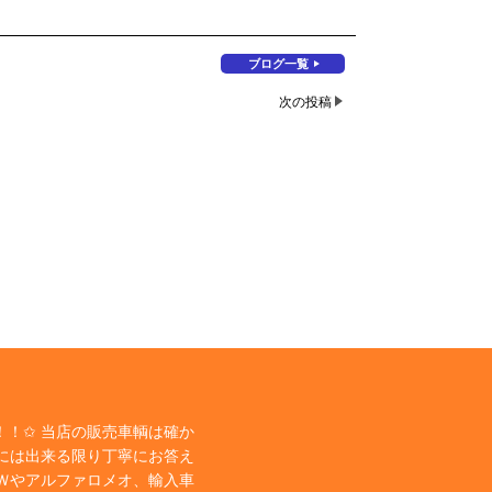
ブログ一覧
次の投稿
！✩ 当店の販売車輌は確か
には出来る限り丁寧にお答え
Ｗやアルファロメオ、輸入車