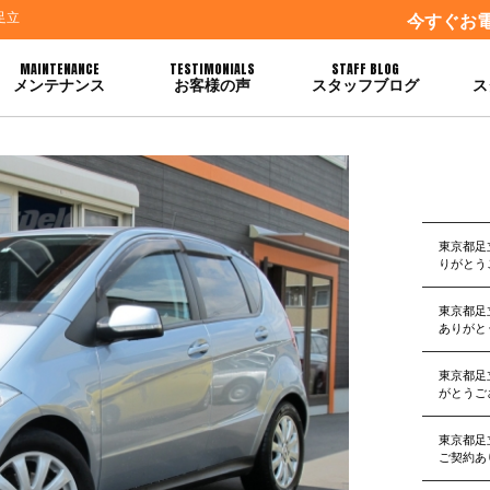
足立
今すぐお
MAINTENANCE
TESTIMONIALS
STAFF BLOG
メンテナンス
お客様の声
スタッフブログ
ス
がとうございます
東京都足
りがとう
東京都足
ありがと
東京都足
がとうご
東京都足
ご契約あ