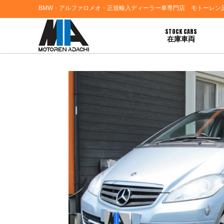
BMW・アルファロメオ・正規輸入ディーラー車専門店 モトーレン
STOCK CARS
在庫車両
HOME
>
ブログ一覧
> 三重県松坂市Ｓ様 メルセデスベンツＡ１８０のご契約あり