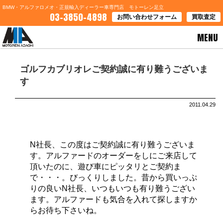
BMW・アルファロメオ・正規輸入ディーラー車専門店 モトーレン足立
03-3850-4898
お問い合わせフォーム
買取査定
MENU
HOME
>
ブログ一覧
> ゴルフカブリオレご契約誠に有り難うございます
ゴルフカブリオレご契約誠に有り難うございま
す
2011.04.29
N社長、この度はご契約誠に有り難うございま
す。アルファードのオーダーをしにご来店して
頂いたのに、遊び車にピッタリとご契約ま
で・・・。びっくりしました。昔から買いっぷ
りの良いN社長、いつもいつも有り難うござい
ます。アルファードも気合を入れて探しますか
らお待ち下さいね。