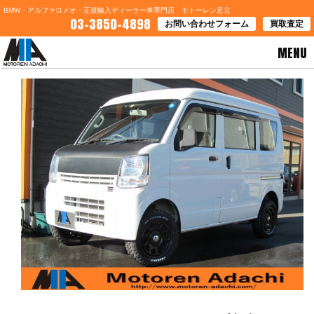
BMW・アルファロメオ・正規輸入ディーラー車専門店 モトーレン足立
03-3850-4898
お問い合わせフォーム
買取査定
MENU
HOME
>
お知らせ
> ＮＶ１００クリッパーリフトアップ完成！