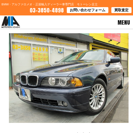
BMW・アルファロメオ・正規輸入ディーラー車専門店 モトーレン足立
03-3850-4898
お問い合わせフォーム
買取査定
MENU
HOME
>
お知らせ
> ＢＭＷ＆アルファロメオ最新入庫！！