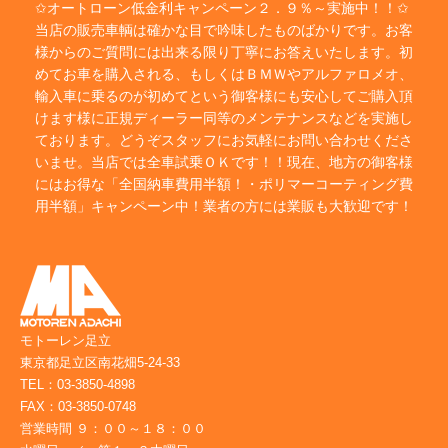
✩オートローン低金利キャンペーン２．９％～実施中！！✩
当店の販売車輌は確かな目で吟味したものばかりです。お客
様からのご質問には出来る限り丁寧にお答えいたします。初
めてお車を購入される、もしくはＢＭＷやアルファロメオ、
輸入車に乗るのが初めてという御客様にも安心してご購入頂
けます様に正規ディーラー同等のメンテナンスなどを実施し
ております。どうぞスタッフにお気軽にお問い合わせくださ
いませ。当店では全車試乗ＯＫです！！現在、地方の御客様
にはお得な「全国納車費用半額！・ポリマーコーティング費
用半額」キャンペーン中！業者の方には業販も大歓迎です！
モトーレン足立
東京都足立区南花畑5-24-33
TEL：03-3850-4898
FAX：03-3850-0748
営業時間 ９：００～１８：００