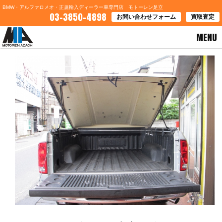
BMW・アルファロメオ・正規輸入ディーラー車専門店 モトーレン足立
03-3850-4898
お問い合わせフォーム
買取査定
MENU
HOME
>
お知らせ
> ０２モデル・ダッジラム入庫のお知らせ！