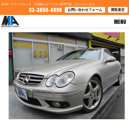
BMW・アルファロメオ・正規輸入ディーラー車専門店 モトーレン足立
03-3850-4898
お問い合わせフォーム
買取査定
MENU
HOME
>
お知らせ
> ＊メルセデス・ベンツ Ｓ３５０！！ＣＬＫ５００限定車！！最新入庫＊