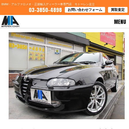
BMW・アルファロメオ・正規輸入ディーラー車専門店 モトーレン足立
03-3850-4898
お問い合わせフォーム
買取査定
MENU
HOME
>
お知らせ
> ✩気軽で楽しいアルファ１４７！！最新入庫✩