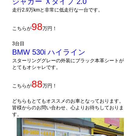
ジャガー Ｘタイプ 2.0
走行2.9万kmと非常に低走行な一台です。
98
こちらが
万円！
3台目
BMW 530i ハイライン
スターリンググレーの外装にブラック本革シートが
とてもオシャレです。
88
こちらが
万円！
どちらもとてもオススメのお車となっております。
皆様からのお問い合わせ、心よりお待ちしておりま
す。