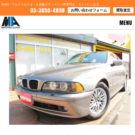
BMW・アルファロメオ・正規輸入ディーラー車専門店 モトーレン足立
03-3850-4898
お問い合わせフォーム
買取査定
MENU
HOME
>
お知らせ
> スペシャルな３台の新入庫のお知らせ