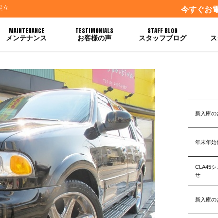
足立
今すぐお
MAINTENANCE
TESTIMONIALS
STAFF BLOG
メンテナンス
お客様の声
スタッフブログ
ス
新入庫の
年末年始
CLA4
せ
新入庫の