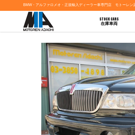
BMW・アルファロメオ・正規輸入ディーラー車専門店 モトーレン
STOCK CARS
在庫車両
HOME
>
お知らせ
> ✩アメ車２台最新入庫！！✩