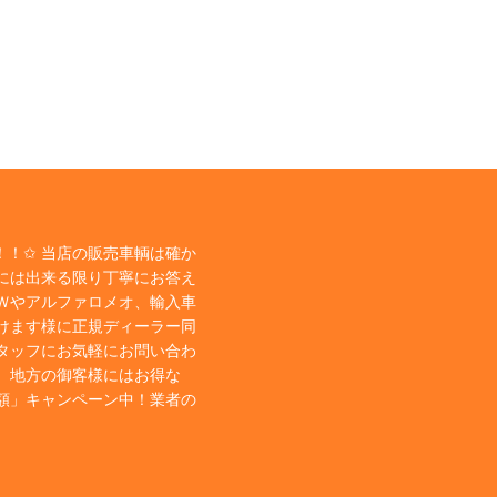
！✩ 当店の販売車輌は確か
には出来る限り丁寧にお答え
Ｗやアルファロメオ、輸入車
けます様に正規ディーラー同
タッフにお気軽にお問い合わ
、地方の御客様にはお得な
額」キャンペーン中！業者の