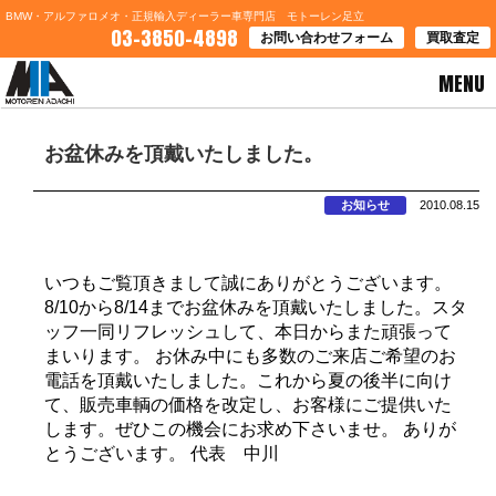
BMW・アルファロメオ・正規輸入ディーラー車専門店 モトーレン足立
03-3850-4898
お問い合わせフォーム
買取査定
MENU
HOME
>
お知らせ
> お盆休みを頂戴いたしました。
お盆休みを頂戴いたしました。
お知らせ
2010.08.15
いつもご覧頂きまして誠にありがとうございます。
8/10から8/14までお盆休みを頂戴いたしました。スタ
ッフ一同リフレッシュして、本日からまた頑張って
まいります。 お休み中にも多数のご来店ご希望のお
電話を頂戴いたしました。これから夏の後半に向け
て、販売車輌の価格を改定し、お客様にご提供いた
します。ぜひこの機会にお求め下さいませ。 ありが
とうございます。 代表 中川