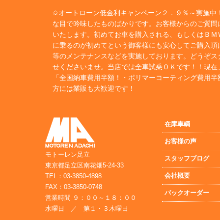
✩オートローン低金利キャンペーン２．９％～実施中！
な目で吟味したものばかりです。お客様からのご質問
いたします。初めてお車を購入される、もしくはＢＭ
に乗るのが初めてという御客様にも安心してご購入頂
等のメンテナンスなどを実施しております。どうぞス
せくださいませ。当店では全車試乗ＯＫです！！現在
「全国納車費用半額！・ポリマーコーティング費用半
方には業販も大歓迎です！
在庫車輌
お客様の声
モトーレン足立
スタッフブログ
東京都足立区南花畑5-24-33
会社概要
TEL：03-3850-4898
FAX：03-3850-0748
バックオーダー
営業時間 ９：００～１８：００
水曜日 ／ 第１・３木曜日