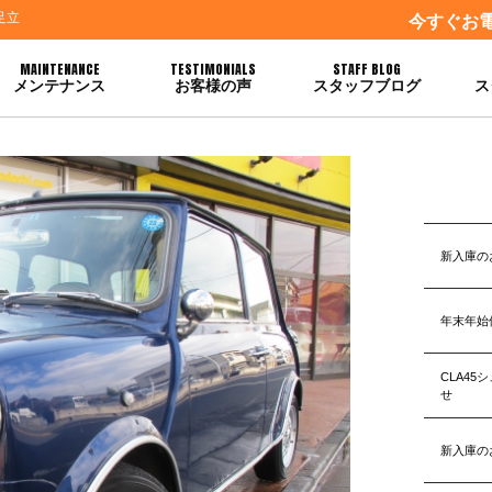
足立
今すぐお
MAINTENANCE
TESTIMONIALS
STAFF BLOG
メンテナンス
お客様の声
スタッフブログ
ス
新入庫の
年末年始
CLA4
せ
新入庫の