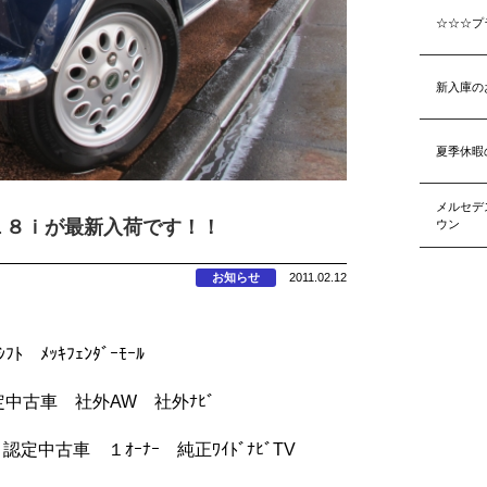
☆☆☆プ
新入庫の
夏季休暇
メルセデ
ＭＷ３１８ｉが最新入荷です！！
ウン
お知らせ
2011.02.12
ｼﾌﾄ ﾒｯｷﾌｪﾝﾀﾞｰﾓｰﾙ
ｰ 認定中古車 社外AW 社外ﾅﾋﾞ
ｯﾄ 認定中古車 １ｵｰﾅｰ 純正ﾜｲﾄﾞﾅﾋﾞTV