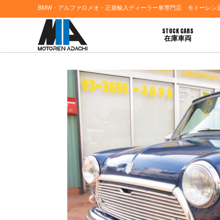
BMW・アルファロメオ・正規輸入ディーラー車専門店 モトーレン
STOCK CARS
在庫車両
HOME
>
お知らせ
> ☆ﾛｰﾊﾞｰﾐﾆ☆ｼﾞｰﾌﾟﾗﾝｸﾞﾗｰ☆ＢＭＷ３１８ｉが最新入荷です！！