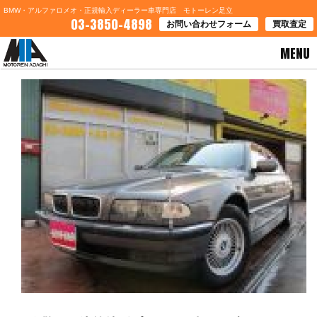
BMW・アルファロメオ・正規輸入ディーラー車専門店 モトーレン足立
03-3850-4898
お問い合わせフォーム
買取査定
MENU
HOME
>
お知らせ
> ☆驚きの決算特別プライス 超目玉車 ＢＭＷ７５０ｉＬ☆