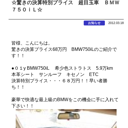
☆驚きの決算特別プライス 超目玉車 ＢＭＷ
７５０ｉＬ☆
お知らせ
2012.03.18
皆様、こんにちは。
驚きの決算プライス68万円 BMW750iLのご紹介で
す！！
●０１y BMW750iL 希少色ストラトス 5.9万km
本革シート サンルーフ キセノン ETC
決算特別プライス・・・６８万円！！早い者勝
ち！！
豪華で快適な最上級のBMWをこの機会に手に入れて
下さい！！