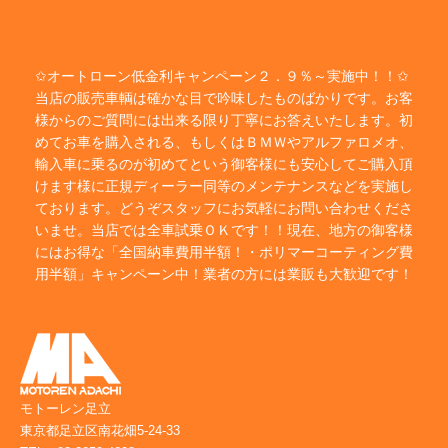
✩オートローン低金利キャンペーン２．９％～実施中！！✩
当店の販売車輌は確かな目で吟味したものばかりです。お客
様からのご質問には出来る限り丁寧にお答えいたします。初
めてお車を購入される、もしくはＢＭＷやアルファロメオ、
輸入車に乗るのが初めてという御客様にも安心してご購入頂
けます様に正規ディーラー同等のメンテナンスなどを実施し
ております。どうぞスタッフにお気軽にお問い合わせくださ
いませ。当店では全車試乗ＯＫです！！現在、地方の御客様
にはお得な「全国納車費用半額！・ポリマーコーティング費
用半額」キャンペーン中！業者の方には業販も大歓迎です！
モトーレン足立
東京都足立区南花畑5-24-33