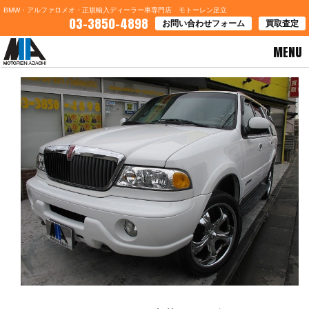
BMW・アルファロメオ・正規輸入ディーラー車専門店 モトーレン足立
03-3850-4898
お問い合わせフォーム
買取査定
MENU
HOME
>
お知らせ
> ☆ホワイトとベージュ本革の組み合わせ！！ナビゲーター！！☆