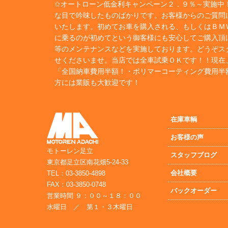
✩オートローン低金利キャンペーン２．９％～実施中！
な目で吟味したものばかりです。お客様からのご質問
いたします。初めてお車を購入される、もしくはＢＭ
に乗るのが初めてという御客様にも安心してご購入頂
等のメンテナンスなどを実施しております。どうぞス
せくださいませ。当店では全車試乗ＯＫです！！現在
「全国納車費用半額！・ポリマーコーティング費用半
方には業販も大歓迎です！
在庫車輌
お客様の声
モトーレン足立
スタッフブログ
東京都足立区南花畑5-24-33
会社概要
TEL：03-3850-4898
FAX：03-3850-0748
バックオーダー
営業時間 ９：００～１８：００
水曜日 ／ 第１・３木曜日