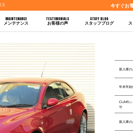
足立
今すぐお
MAINTENANCE
TESTIMONIALS
STAFF BLOG
メンテナンス
お客様の声
スタッフブログ
ス
新入庫の
年末年始
CLA4
せ
新入庫の