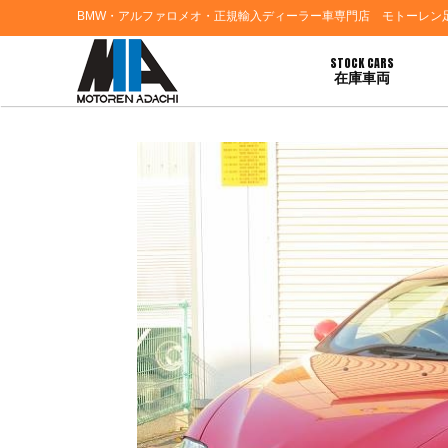
BMW・アルファロメオ・正規輸入ディーラー車専門店 モトーレン
STOCK CARS
在庫車両
HOME
>
お知らせ
> ☆アルファロメオＧＴ最新入庫！！☆