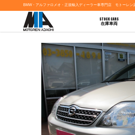
BMW・アルファロメオ・正規輸入ディーラー車専門店 モトーレン
STOCK CARS
在庫車両
HOME
>
お知らせ
> ☆☆☆最新入荷 Ｈ１４年トヨタカローラ☆☆☆