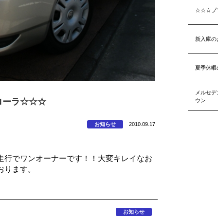
☆☆☆プ
新入庫の
夏季休暇
メルセデ
ローラ☆☆☆
ウン
お知らせ
2010.09.17
走行でワンオーナーです！！大変キレイなお
おります。
お知らせ