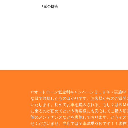
前の投稿
✩オートローン低金利キャンペーン２．９％～実施中！
な目で吟味したものばかりです。お客様からのご質問
いたします。初めてお車を購入される、もしくはＢＭ
に乗るのが初めてという御客様にも安心してご購入頂
等のメンテナンスなどを実施しております。どうぞス
せくださいませ。当店では全車試乗ＯＫです！！現在