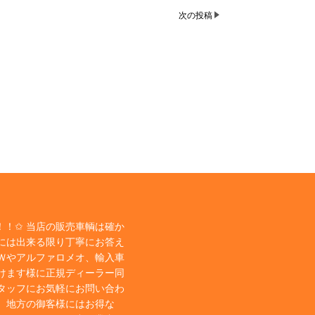
次の投稿
！✩ 当店の販売車輌は確か
には出来る限り丁寧にお答え
Ｗやアルファロメオ、輸入車
けます様に正規ディーラー同
タッフにお気軽にお問い合わ
、地方の御客様にはお得な