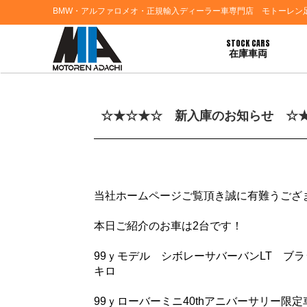
BMW・アルファロメオ・正規輸入ディーラー車専門店 モトーレン
STOCK CARS
在庫車両
HOME
>
お知らせ
> ☆★☆★☆ 新入庫のお知らせ ☆★☆★☆
☆★☆★☆ 新入庫のお知らせ ☆
当社ホームページご覧頂き誠に有難うござ
本日ご紹介のお車は2台です！
99ｙモデル シボレーサバーバンLT ブラ
キロ
99ｙローバーミニ40thアニバーサリー限