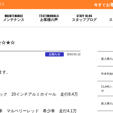
足立
今すぐお
MAINTENANCE
TESTIMONIALS
STAFF BLOG
メンテナンス
お客様の声
スタッフブログ
ス
★☆★☆
お知らせ
2010.01.12
新入庫の
ます。
年末年始
CLA4
せ
ック 20インチアルミホイール 走行8.4万
新入庫の
定車 マルベリーレッド 希少車 走行4.1万