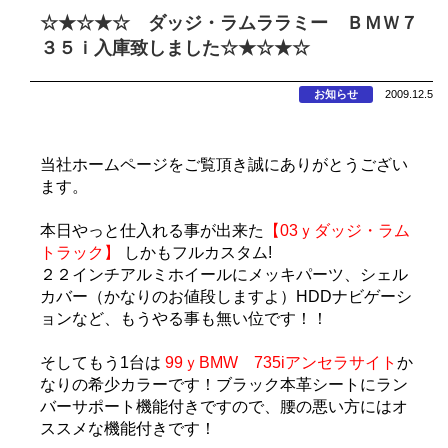
☆★☆★☆ ダッジ・ラムララミー ＢＭＷ７
３５ｉ入庫致しました☆★☆★☆
お知らせ
2009.12.5
当社ホームページをご覧頂き誠にありがとうござい
ます。
本日やっと仕入れる事が出来た
【03ｙダッジ・ラム
トラック】
しかもフルカスタム!
２２インチアルミホイールにメッキパーツ、シェル
カバー（かなりのお値段しますよ）HDDナビゲーシ
ョンなど、もうやる事も無い位です！！
そしてもう1台は
99ｙBMW 735iアンセラサイト
か
なりの希少カラーです！ブラック本革シートにラン
バーサポート機能付きですので、腰の悪い方にはオ
ススメな機能付きです！