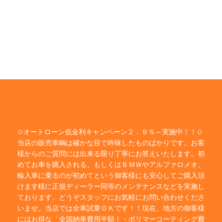
✩オートローン低金利キャンペーン２．９％～実施中！！✩
当店の販売車輌は確かな目で吟味したものばかりです。お客
様からのご質問には出来る限り丁寧にお答えいたします。初
めてお車を購入される、もしくはＢＭＷやアルファロメオ、
輸入車に乗るのが初めてという御客様にも安心してご購入頂
けます様に正規ディーラー同等のメンテナンスなどを実施し
ております。どうぞスタッフにお気軽にお問い合わせくださ
いませ。当店では全車試乗ＯＫです！！現在、地方の御客様
にはお得な「全国納車費用半額！・ポリマーコーティング費