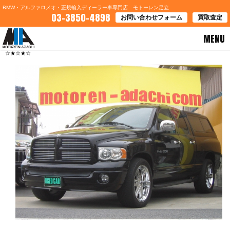
BMW・アルファロメオ・正規輸入ディーラー車専門店 モトーレン足立
03-3850-4898
お問い合わせフォーム
買取査定
MENU
HOME
>
お知らせ
> ☆★☆★☆ ダッジ・ラムララミー ＢＭＷ７３５ｉ入庫致しました
☆★☆★☆