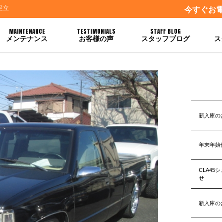
足立
今すぐお
MAINTENANCE
TESTIMONIALS
STAFF BLOG
メンテナンス
お客様の声
スタッフブログ
ス
新入庫の
年末年始
CLA4
せ
新入庫の