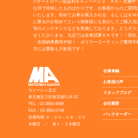
✩オートローン低金利キャンペーン２．９％～実施中！
な目で吟味したものばかりです。お客様からのご質問
いたします。初めてお車を購入される、もしくはＢＭ
に乗るのが初めてという御客様にも安心してご購入頂
等のメンテナンスなどを実施しております。どうぞス
せくださいませ。当店では全車試乗ＯＫです！！現在
「全国納車費用半額！・ポリマーコーティング費用半
方には業販も大歓迎です！
在庫車輌
お客様の声
モトーレン足立
スタッフブログ
東京都足立区南花畑5-24-33
会社概要
TEL：03-3850-4898
FAX：03-3850-0748
バックオーダー
営業時間 ９：００～１８：００
水曜日 ／ 第１・３木曜日