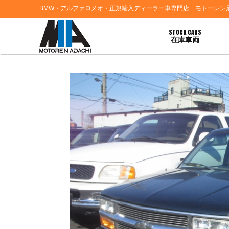
BMW・アルファロメオ・正規輸入ディーラー車専門店 モトーレン
STOCK CARS
在庫車両
HOME
>
お知らせ
> ☆★☆★☆ シボレーＣ－１５００入庫 ☆★☆★☆