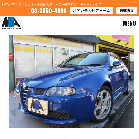
BMW・アルファロメオ・正規輸入ディーラー車専門店 モトーレン足立
03-3850-4898
お問い合わせフォーム
買取査定
MENU
HOME
>
お知らせ
> ★２０１３年最新入庫！！★