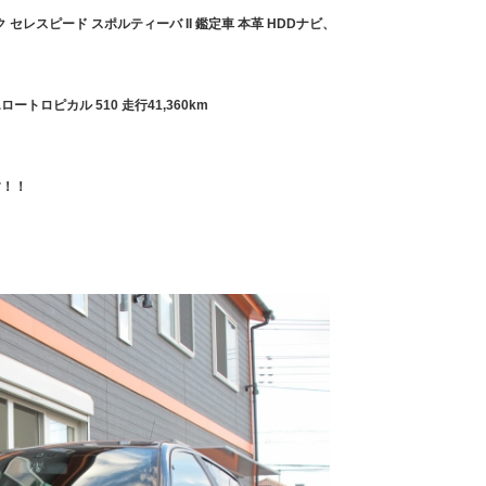
ク セレスピード スポルティーバ II 鑑定車 本革 HDDナビ、
ロートロピカル 510 走行41,360km
す！！