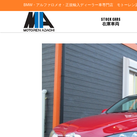
BMW・アルファロメオ・正規輸入ディーラー車専門店 モトーレン
STOCK CARS
在庫車両
HOME
>
お知らせ
> ★アルファロメオ１４７ ２台＆ランチャ イプシロン最新入庫