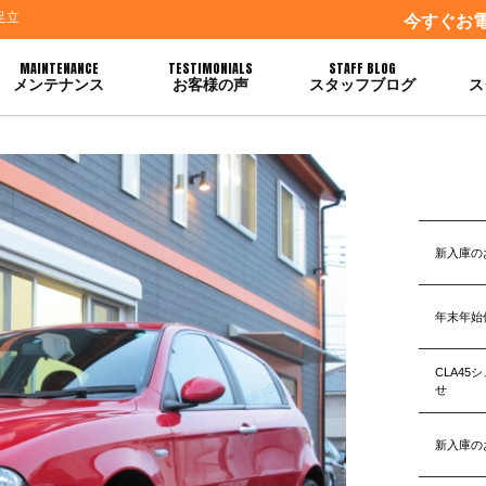
足立
今すぐお
MAINTENANCE
TESTIMONIALS
STAFF BLOG
メンテナンス
お客様の声
スタッフブログ
ス
！！★
新入庫の
年末年始
CLA4
せ
新入庫の