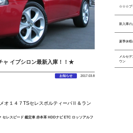
☆☆☆プ
新入庫の
夏季休暇
メルセデ
チャ イプシロン最新入庫！！★
ウン
お知らせ
2017.03.8
メオ１４７TSセレスポルティーバⅡ＆ラン
ーク セレスピード 鑑定車 赤本革 HDDナビ ETC ロッソアルフ