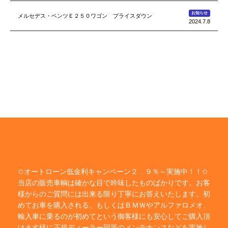
お知らせ
メルセデス・ベンツＥ２５０ワゴン プライスダウン
2024.7.8
✩オートローン低金利キャンペーン２．９％～実施中！！✩
当店の販売車輌は確かな目で吟味したものばかりです。お客
様からのご質問には出来る限り丁寧にお答えいたします。初
めてお車を購入される、もしくはＢＭＷやアルファロメオ、
輸入車に乗るのが初めてという御客様にも安心してご購入頂
けます様に正規ディーラー同等のメンテナンスなどを実施し