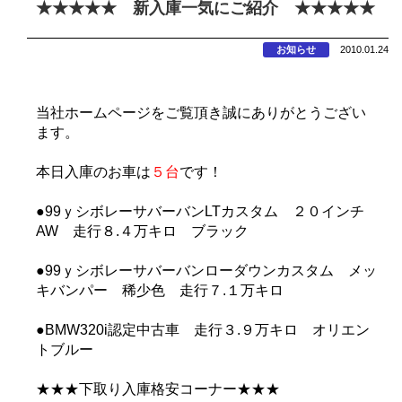
★★★★★ 新入庫一気にご紹介 ★★★★★
お知らせ
2010.01.24
当社ホームページをご覧頂き誠にありがとうござい
ます。
本日入庫のお車は
５台
です！
●99ｙシボレーサバーバンLTカスタム ２０インチ
AW 走行８.４万キロ ブラック
●99ｙシボレーサバーバンローダウンカスタム メッ
キバンパー 稀少色 走行７.１万キロ
●BMW320i認定中古車 走行３.９万キロ オリエン
トブルー
★★★下取り入庫格安コーナー★★★