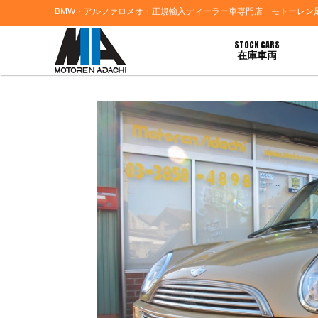
BMW・アルファロメオ・正規輸入ディーラー車専門店 モトーレン
STOCK CARS
在庫車両
HOME
>
お知らせ
> ◎◎◎●ＢＭＷミニクーパー ●シボレータホ が入荷しまし