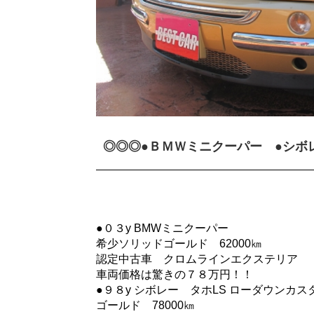
◎◎◎●ＢＭＷミニクーパー ●シボ
●０３y BMWミニクーパー
希少ソリッドゴールド 62000㎞
認定中古車 クロムラインエクステリア
車両価格は驚きの７８万円！！
●９８y シボレー タホLS ローダウンカス
ゴールド 78000㎞