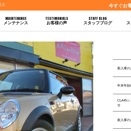
足立
今すぐお
MAINTENANCE
TESTIMONIALS
STAFF BLOG
メンテナンス
お客様の声
スタッフブログ
ス
た◎◎◎
新入庫の
年末年始
CLA4
せ
新入庫の