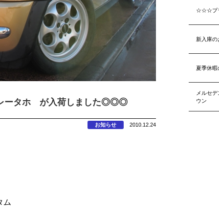
☆☆☆プ
新入庫の
夏季休暇
メルセデ
レータホ が入荷しました◎◎◎
ウン
お知らせ
2010.12.24
タム