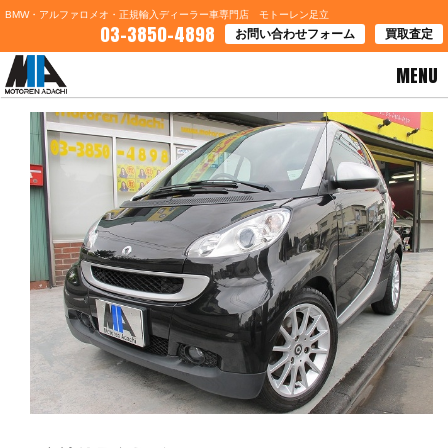
BMW・アルファロメオ・正規輸入ディーラー車専門店 モトーレン足立
03-3850-4898
お問い合わせフォーム
買取査定
MENU
HOME
>
お知らせ
> ◇社外品多数ゴルフＧＴＩ＆スタイリッシュなスマート最新入庫！！◇