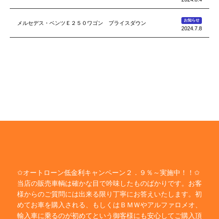
お知らせ
メルセデス・ベンツＥ２５０ワゴン プライスダウン
2024.7.8
✩オートローン低金利キャンペーン２．９％～実施中！！✩
当店の販売車輌は確かな目で吟味したものばかりです。お客
様からのご質問には出来る限り丁寧にお答えいたします。初
めてお車を購入される、もしくはＢＭＷやアルファロメオ、
輸入車に乗るのが初めてという御客様にも安心してご購入頂