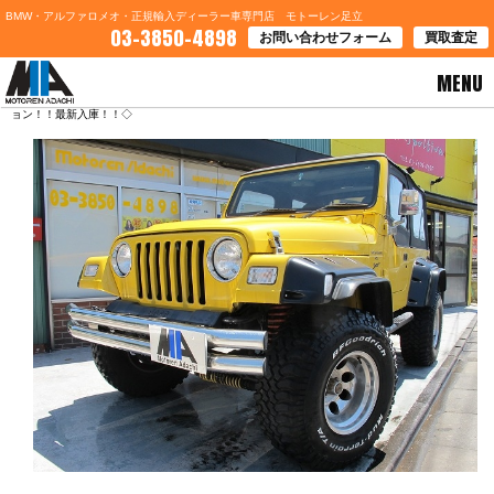
BMW・アルファロメオ・正規輸入ディーラー車専門店 モトーレン足立
03-3850-4898
お問い合わせフォーム
買取査定
MENU
HOME
>
お知らせ
> ◇カラフルなジープラングラー＆ミニコンバチ！！大迫力のエクスカージ
ョン！！最新入庫！！◇